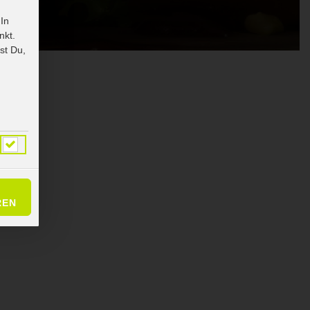
 In
nkt.
st Du,
REN