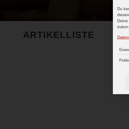
Du kan
diesem
Deine 
indem 
ARTIKELLISTE
Daten
Essen
Präf