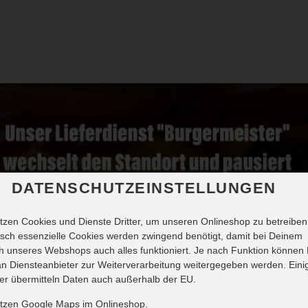
DATENSCHUTZEINSTELLUNGEN
tzen Cookies und Dienste Dritter, um unseren Onlineshop zu betreiben
sch essenzielle Cookies werden zwingend benötigt, damit bei Deinem
 unseres Webshops auch alles funktioniert. Je nach Funktion können
n Diensteanbieter zur Weiterverarbeitung weitergegeben werden. Eini
er übermitteln Daten auch außerhalb der EU.
utzen Google Maps im Onlineshop.